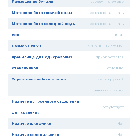
Размещение бутыли
сверху - на кулере
Материал бака горячей воды
нержавеющая сталь
Материал бака холодной воды
нержавеющая сталь
Вес
16 кг.
Размер ШхГхВ
280 х 1000 х335 мм.
Хранилище для одноразовых
приобретается
стаканчиков
отдельно
Управление набором воды
нажим кружкой
рычажка краника
Наличие встроенного отделения
отсутствует
для хранения
Наличие шкафчика
Нет
Наличие холодильника
Нет