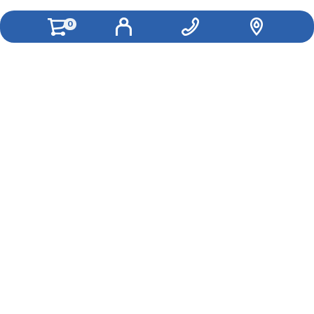
0
Как вам удобнее с нами связаться?
Вконтакте
WhatsApp
Telegram