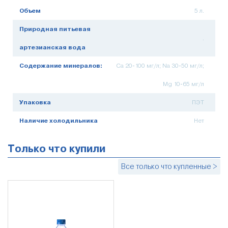
Объем
5 л.
Природная питьевая
.
артезианская вода
Содержание минералов:
Ca 20-100 мг/л; Na 30-50 мг/л;
Mg 10-65 мг/л
Упаковка
ПЭТ
Наличие холодильника
Нет
Только что купили
Все только что купленные >